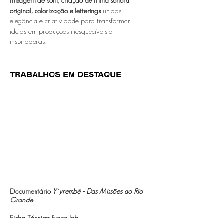
mixagem de som, criação de trilha sonora
original, colorização e letterings
unidas
elegância e criatividade para transformar
ideias em produções inesquecíveis e
inspiradoras.
TRABALHOS EM DESTAQUE
Documentário
Y`yrembé - Das Missões ao Rio
Grande
Ficha Técnica fuzzz lab