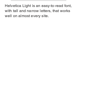
Helvetica Light is an easy-to-read font,
with tall and narrow letters, that works
well on almost every site.
Helvetica Light is an easy-to-read font,
with tall and narrow letters, that works
well on almost every site.
contato