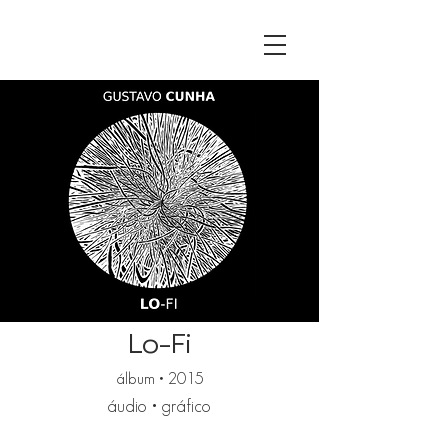
Lo-Fi
álbum • 2015
áudio • gráfico