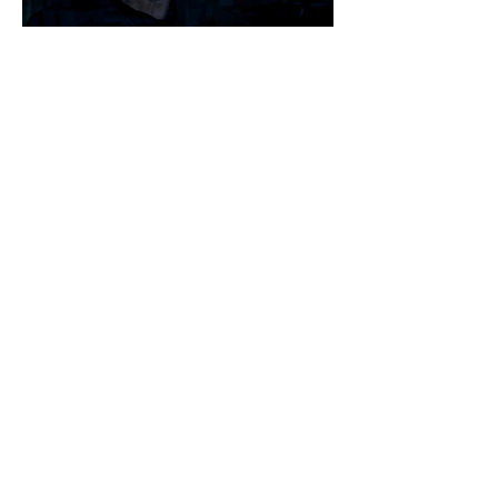
contato
@fuzzzlab
fuzzzlab@gmail.co
m
@gabrielalcunha
@gustavolcunha
(53) 9913
6-4472